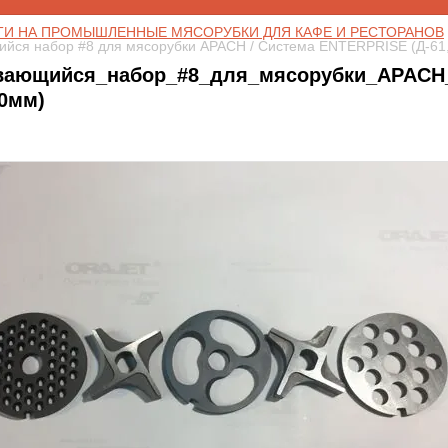
ТИ НА ПРОМЫШЛЕННЫЕ МЯСОРУБКИ ДЛЯ КАФЕ И РЕСТОРАНОВ
 
ийся набор #8 для мясорубки APACH / Система ENTERPRISE (Д-61,
вающийся_набор_#8_для_мясорубки_APACH_
0мм)