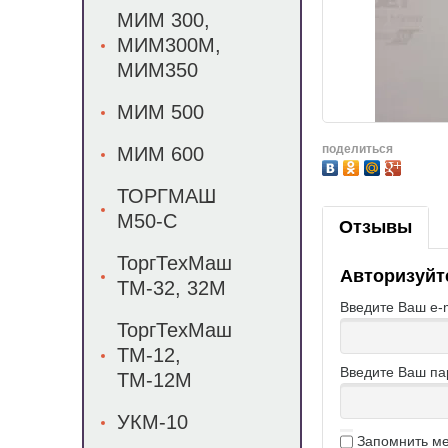
МИМ 300,
МИМ300М,
МИМ350
МИМ 500
поделиться
МИМ 600
ТОРГМАШ
М50-С
Отзывы
ТоргТехМаш
Авторизуйт
ТМ-32, 32М
Введите Ваш e-m
ТоргТехМаш
ТМ-12,
Введите Ваш па
ТМ-12М
УКМ-10
Запомнить м