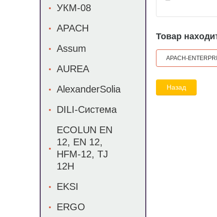
УКМ-08
APACH
Товар находит
Assum
APACH-ENTERPRI
AUREA
Назад
AlexanderSolia
DILI-Система
ECOLUN EN
12, EN 12,
HFM-12, TJ
12H
EKSI
ERGO